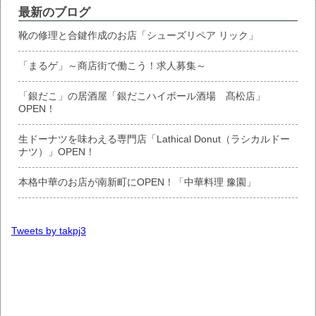
最新のブログ
靴の修理と合鍵作成のお店「シューズリペア リック」
「まるゲ」～商店街で働こう！求人募集～
「銀だこ」の居酒屋「銀だこハイボール酒場 髙松店」
OPEN！
生ドーナツを味わえる専門店「Lathical Donut（ラシカルドー
ナツ）」OPEN！
本格中華のお店が南新町にOPEN！「中華料理 豫園」
Tweets by takpj3