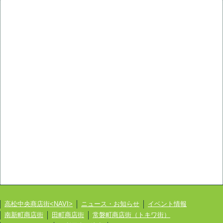
高松中央商店街<NAVI>
ニュース・お知らせ
イベント情報
南新町商店街
田町商店街
常磐町商店街（トキワ街）