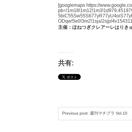
[googlemaps https://www.google.
pb=!1m18!1m12!1m3!1d979.45197
5biC55Sw55S677yR77yU4oiS77
ODqw!5e0!3m2!1sja!2sjp!4v1543
主催：ほねつぎクレアーレはりきゅ
共有:
Previous post:
週刊マチプラ Vol.10