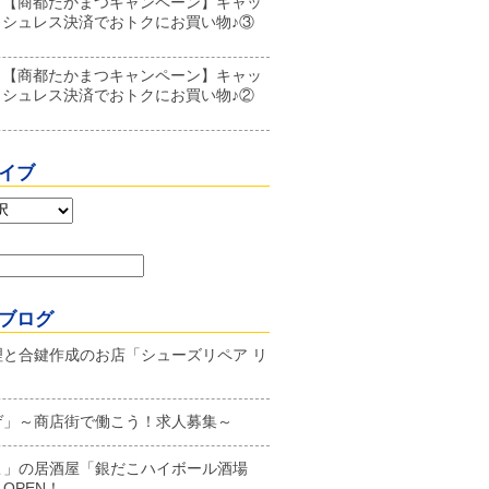
【商都たかまつキャンペーン】キャッ
シュレス決済でおトクにお買い物♪③
【商都たかまつキャンペーン】キャッ
シュレス決済でおトクにお買い物♪②
イブ
ブログ
理と合鍵作成のお店「シューズリペア リ
ゲ」～商店街で働こう！求人募集～
こ」の居酒屋「銀だこハイボール酒場
OPEN！