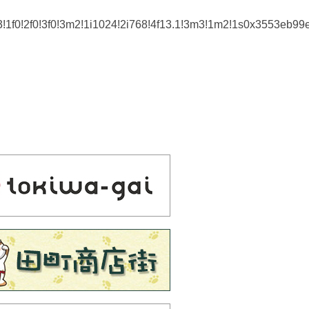
3!1f0!2f0!3f0!3m2!1i1024!2i768!4f13.1!3m3!1m2!1s0x35