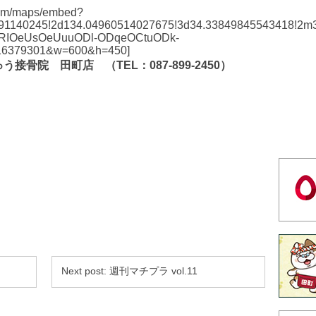
com/maps/embed?
91140245!2d134.04960514027675!3d34.33849845543418!2m
yRIOeUsOeUuuODl-ODqeOCtuODk-
116379301&w=600&h=450]
う接骨院 田町店 （TEL
：087-899-2450）
Next post:
週刊マチプラ vol.11