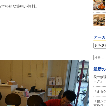
る本格的な施術が無料。
アーカ
ア
ー
カ
検
イ
索:
ブ
最新の
靴の修
ック」
「まる
「銀だ
髙松店」