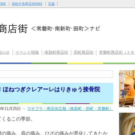
WS
高松中央商店街NAVI
瓦版
知らせ
イベント情報
南新町商店街
田町商店街
常磐町商店街（トキ
！ほねつぎクレアーレはりきゅう接骨院
18年11月25日 ・
マチプラ・商店街広報（南新町・田町・常磐町）
てくるこの季節。
腰の痛み、肩の痛み、ひざの痛みが悪化してきたか