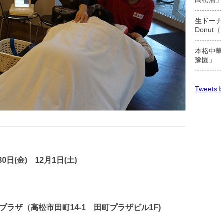
生ドーナ
Donu
本格中華
豫園」
Tweets b
0日(金) 12月1日(土)
ラザ（高松市田町14-1 田町プラザビル1F)