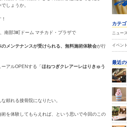
いでしょうか。
す！
カテゴ
日間、南部3町ドーム マチカド・プラザで
ニュー
イベン
体のメンテナンスが受けられる、無料施術体験会
が行
最近の
ーアルOPENする「
ほねつぎクレアーレはりきゅう
んな頼れる接骨院になりたい。
施術を体験してもらえれば、という思いで今回のこの