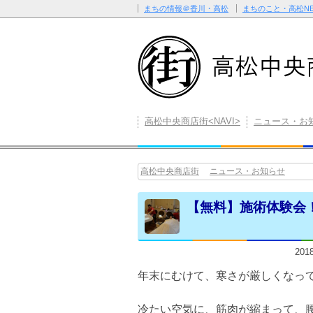
まちの情報＠香川・高松
まちのこと・高松NE
高松中央商店街<NAVI>
ニュース・お
高松中央商店街
ニュース・お知らせ
【無料】施術体験会
20
年末にむけて、寒さが厳しくなっ
冷たい空気に、筋肉が縮まって、