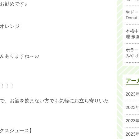
お勧めです♪
生ドー
Don
オレンジ！
本格中
理 豫
ホラー
みやげ
んありますね～♪♪
アー
！！！
2023
で、お酒を飲まない方でも気軽にお立ち寄りいた
2023
2023
ックスジュース】
2023
。