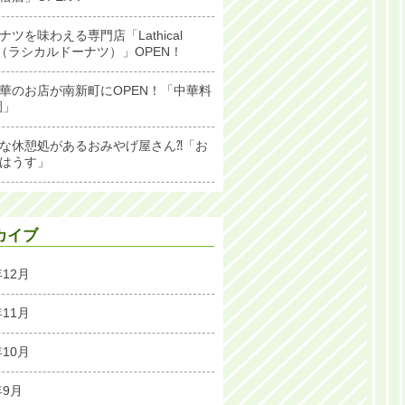
ナツを味わえる専門店「Lathical
ut（ラシカルドーナツ）」OPEN！
華のお店が南新町にOPEN！「中華料
園」
な休憩処があるおみやげ屋さん⁈「お
はうす」
カイブ
年12月
年11月
年10月
年9月