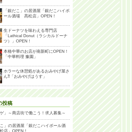
「銀だこ」の居酒屋「銀だこハイボ
ール酒場 髙松店」OPEN！
生ドーナツを味わえる専門店
「Lathical Donut（ラシカルドーナ
ツ）」OPEN！
本格中華のお店が南新町にOPEN！
「中華料理 豫園」
ホラーな休憩処があるおみやげ屋さ
ん⁈「おみやげはうす」
の投稿
ゲ」～商店街で働こう！求人募集～
こ」の居酒屋「銀だこハイボール酒
松店」OPEN！