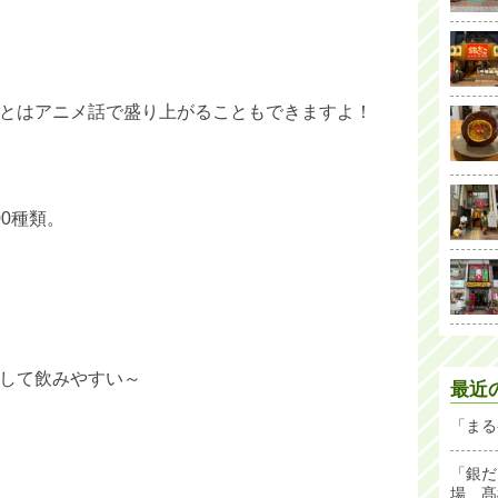
とはアニメ話で盛り上がることもできますよ！
0種類。
して飲みやすい～
最近
「まる
「銀だ
場 髙