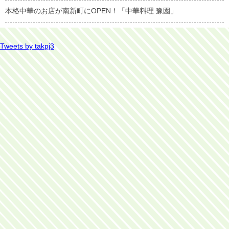
本格中華のお店が南新町にOPEN！「中華料理 豫園」
Tweets by takpj3