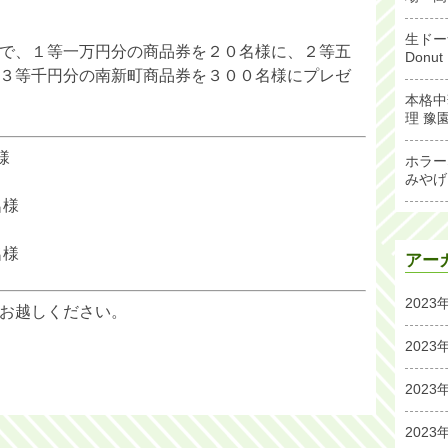
生ドー
で、１等一万円分の商品券を２０名様に、２等五
Don
３等千円分の南新町商品券を３００名様にプレゼ
本格中
理 豫
様
ホラー
みやげ
名様
名様
アー
2023
お越しください。
2023
2023
2023