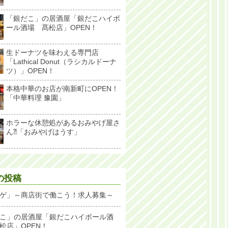
「銀だこ」の居酒屋「銀だこハイボ
ール酒場 髙松店」OPEN！
生ドーナツを味わえる専門店
「Lathical Donut（ラシカルドーナ
ツ）」OPEN！
本格中華のお店が南新町にOPEN！
「中華料理 豫園」
ホラーな休憩処があるおみやげ屋さ
ん⁈「おみやげはうす」
の投稿
ゲ」～商店街で働こう！求人募集～
こ」の居酒屋「銀だこハイボール酒
松店」OPEN！