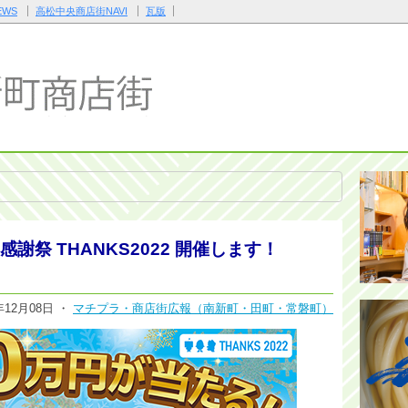
WS
高松中央商店街NAVI
瓦版
謝祭 THANKS2022 開催します！
年12月08日 ・
マチプラ・商店街広報（南新町・田町・常磐町）