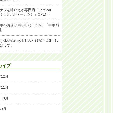
ナツを味わえる専門店「Lathical
ut（ラシカルドーナツ）」OPEN！
華のお店が南新町にOPEN！「中華料
園」
な休憩処があるおみやげ屋さん⁈「お
はうす」
カイブ
年12月
年11月
年10月
年9月