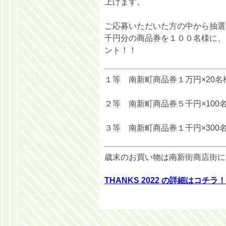
上げます。
ご応募いただいた方の中から抽選
千円分の商品券を１００名様に、
ント！！
１等 南新町商品券１万円×20名
２等 南新町商品券５千円×100
３等 南新町商品券１千円×300
歳末のお買い物は南新街商店街に
THANKS 2022 の詳細はコチラ！