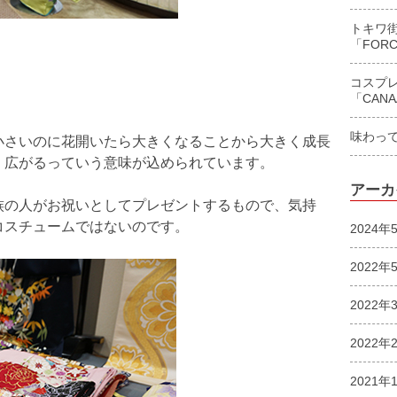
トキワ
「FORC
コスプ
「CAN
味わっ
小さいのに花開いたら大きくなることから大きく成長
、広がるっていう意味が込められています。
アーカ
族の人がお祝いとしてプレゼントするもので、気持
コスチュームではないのです。
2024年
2022年
2022年
2022年
2021年