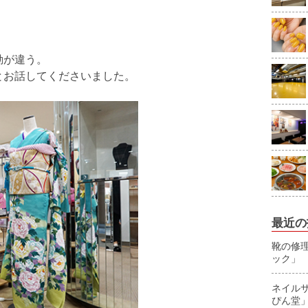
動が違う。
とお話してくださいました。
最近の
靴の修
ック」
ネイル
ぴん堂