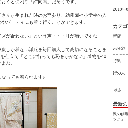
ておくと便利な「訪問着」だそうです。
2018年
子さんが生まれた時のお宮参り、幼稚園や小学校の入
会やパーティにも着て行くことができます。
カテゴ
イズが合わない」という声・・・耳が痛いですね。
新店
未分類
数度しか着ない洋服を毎回購入して高額になることを
1着を仕立て「どこに行っても恥をかかない」着物を40
特集
すよね。
街の人
になっても着られます♪
検
索:
最新の
靴の修
ック」