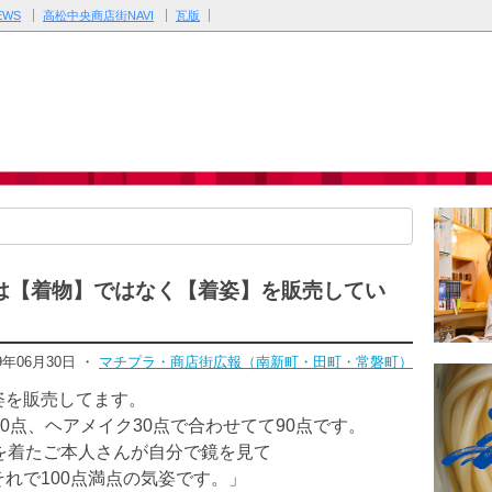
WS
高松中央商店街NAVI
瓦版
は【着物】ではなく【着姿】を販売してい
19年06月30日 ・
マチプラ・商店街広報（南新町・田町・常磐町）
姿を販売してます。
0点、ヘアメイク30点で合わせてて90点です。
を着たご本人さんが自分で鏡を見て
らそれで100点満点の気姿です。」