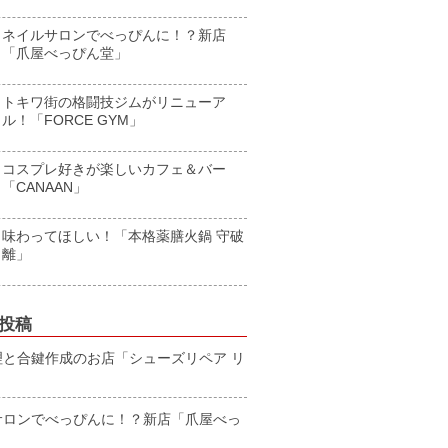
ネイルサロンでべっぴんに！？新店
「爪屋べっぴん堂」
トキワ街の格闘技ジムがリニューア
ル！「FORCE GYM」
コスプレ好きが楽しいカフェ＆バー
「CANAAN」
味わってほしい！「本格薬膳火鍋 守破
離」
投稿
理と合鍵作成のお店「シューズリペア リ
サロンでべっぴんに！？新店「爪屋べっ
」