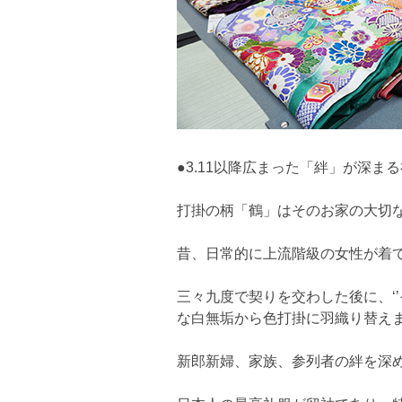
●3.11以降広まった「絆」が深ま
打掛の柄「鶴」はそのお家の大切
昔、日常的に上流階級の女性が着
三々九度で契りを交わした後に、‘
な白無垢から色打掛に羽織り替え
新郎新婦、家族、参列者の絆を深