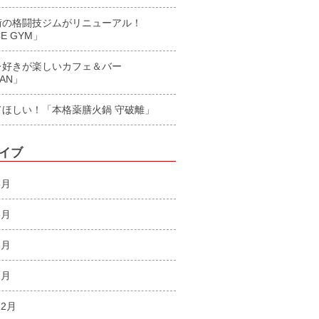
街の格闘技ジムがリニューアル！
E GYM」
レ好きが楽しいカフェ＆バー
AAN」
てほしい！「本格薬膳火鍋 守破離」
イブ
5月
5月
3月
2月
12月