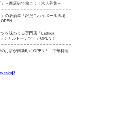
ゲ」～商店街で働こう！求人募集～
こ」の居酒屋「銀だこハイボール酒場
OPEN！
ツを味わえる専門店「Lathical
t（ラシカルドーナツ）」OPEN！
のお店が南新町にOPEN！「中華料理
y takpj3