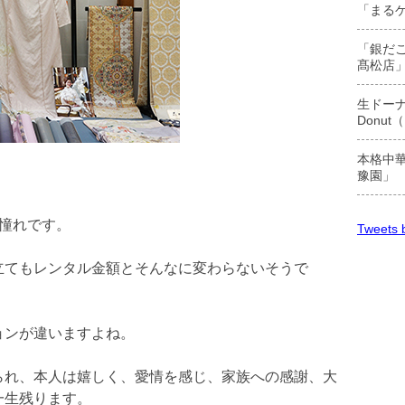
「まる
「銀だ
髙松店」
生ドーナ
Donu
本格中華
豫園」
憧れです。
Tweets b
立てもレンタル金額とそんなに変わらないそうで
ョンが違いますよね。
られ、本人は嬉しく、愛情を感じ、家族への感謝、大
一生残ります。