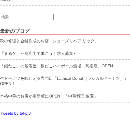
検
索:
最新のブログ
靴の修理と合鍵作成のお店「シューズリペア リック」
「まるゲ」～商店街で働こう！求人募集～
「銀だこ」の居酒屋「銀だこハイボール酒場 髙松店」OPEN！
生ドーナツを味わえる専門店「Lathical Donut（ラシカルドーナツ）」
OPEN！
本格中華のお店が南新町にOPEN！「中華料理 豫園」
Tweets by takpj3