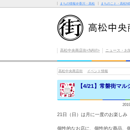
まちの情報＠香川・高松
まちのこと・高松NE
高松中央商店街<NAVI>
ニュース・お
高松中央商店街
イベント情報
【4/21】常磐街マル
20
21日（日）は月に一度のお楽しみ
個性的なお店に、個性的な商品、