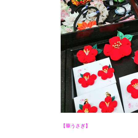
【華うさぎ】