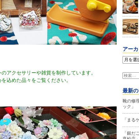
アーカ
ア
ー
カ
ンのアクセサリーや雑貨を制作しています。
検
イ
索:
心を込めた品々をご覧ください。
ブ
最新の
靴の修
ック」
「まる
「銀だ
髙松店」