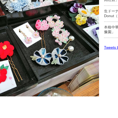
生ドーナ
Donu
本格中華
豫園」
Tweets b