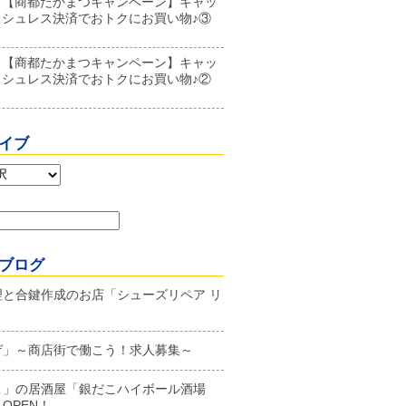
【商都たかまつキャンペーン】キャッ
シュレス決済でおトクにお買い物♪③
【商都たかまつキャンペーン】キャッ
シュレス決済でおトクにお買い物♪②
イブ
ブログ
理と合鍵作成のお店「シューズリペア リ
ゲ」～商店街で働こう！求人募集～
こ」の居酒屋「銀だこハイボール酒場
OPEN！