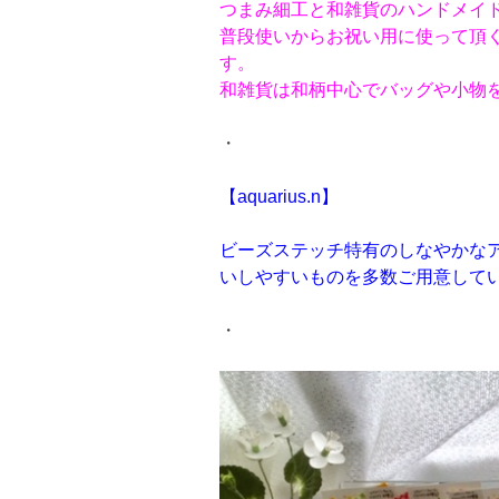
つまみ細工と和雑貨のハンドメイ
普段使いからお祝い用に使って頂
す。
和雑貨は和柄中心でバッグや小物
・
【aquarius.n】
ビーズステッチ特有のしなやかな
いしやすいものを多数ご用意して
・