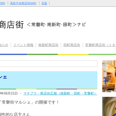
WS
高松中央商店街NAVI
瓦版
知らせ
イベント情報
南新町商店街
田町商店街
常磐町商店街（トキ
シェ
19年04月21日 ・
マチプラ・商店街広報（南新町・田町・常磐町）
「常磐街マルシェ」の開催です！
個性的な店主さん、