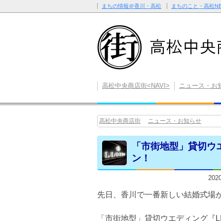
まちの情報＠香川・高松
まちのこと・高松NE
高松中央商店街<NAVI>
ニュース・お
高松中央商店街
ニュース・お知らせ
「市街地型」貸切ウエ
ン！
20
先日、香川で一番新しい結婚式場が
「市街地型」貸切ウエディング『L