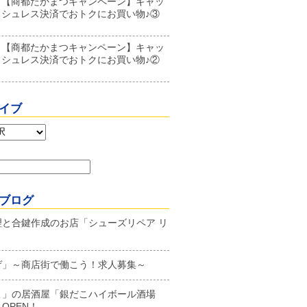
【商都たかまつキャンペーン】キャッ
シュレス決済でおトクにお買い物♪③
【商都たかまつキャンペーン】キャッ
シュレス決済でおトクにお買い物♪②
イブ
ブログ
理と合鍵作成のお店「シューズリペア リ
ゲ」～商店街で働こう！求人募集～
こ」の居酒屋「銀だこハイボール酒場
OPEN！