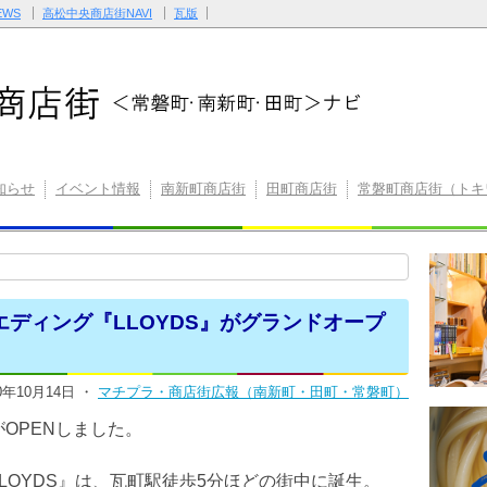
WS
高松中央商店街NAVI
瓦版
知らせ
イベント情報
南新町商店街
田町商店街
常磐町商店街（トキ
ディング『LLOYDS』がグランドオープ
20年10月14日 ・
マチプラ・商店街広報（南新町・田町・常磐町）
OPENしました。
LOYDS』は、瓦町駅徒歩5分ほどの街中に誕生。