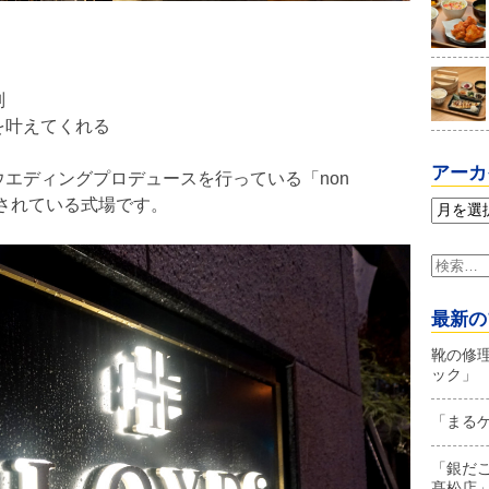
別
を叶えてくれる
アーカ
ウエディングプロデュースを行っている「non
運営されている式場です。
ア
ー
カ
検
イ
索:
ブ
最新の
靴の修
ック」
「まる
「銀だ
髙松店」