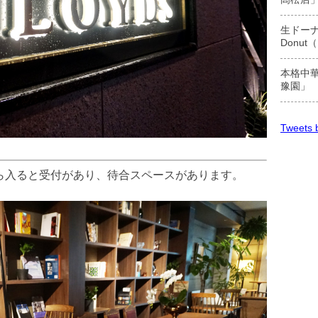
生ドーナ
Donu
本格中華
豫園」
Tweets b
ら入ると受付があり、待合スペースがあります。